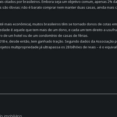
is citados por brasileiros. Embora seja um objetivo comum, apenas 2% d
es são óbvias: não é barato comprar nem manter duas casas, ainda mais 
é mais econômica), muitos brasileiros têm se tornado donos de cotas em 
riedade é aquele que tem mais de um dono, e cada um tem direito a usuf
ro de um hotel ou de um condomínio de casas de férias.
18 e, desde então, tem ganhado tração. Segundo dados da Associação para
projetos multipropriedade já ultrapassa os 28 bilhões de reais – é o equi
 imobiliário.