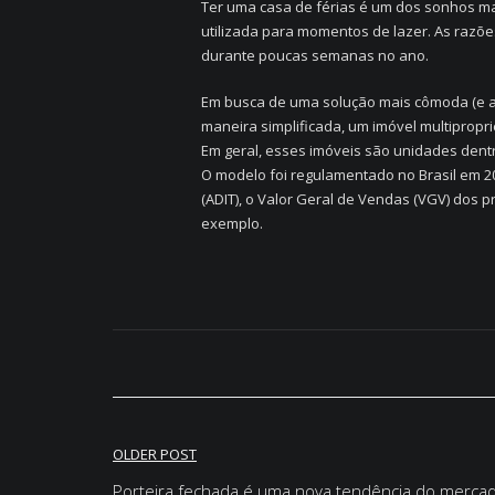
Ter uma casa de férias é um dos sonhos ma
utilizada para momentos de lazer. As razõ
durante poucas semanas no ano.
Em busca de uma solução mais cômoda (e at
maneira simplificada, um imóvel multiprop
Em geral, esses imóveis são unidades dent
O modelo foi regulamentado no Brasil em 20
(ADIT), o Valor Geral de Vendas (VGV) dos 
exemplo.
OLDER POST
Porteira fechada é uma nova tendência do mercado